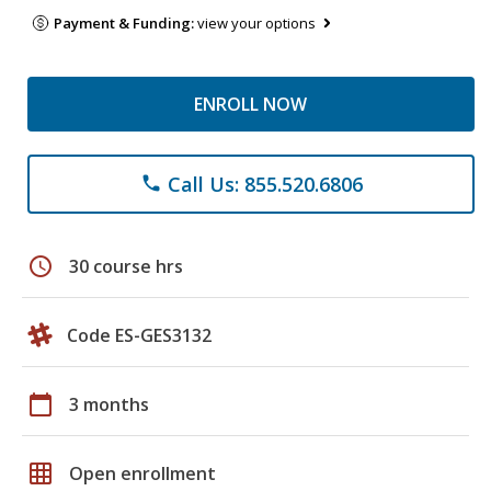
Payment & Funding:
view your options
ENROLL NOW
Call Us: 855.520.6806
phone
schedule
30 course hrs
Code ES-GES3132
calendar_today
3 months
grid_on
Open enrollment