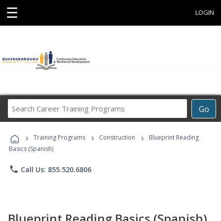
☰
LOGIN
Search
Go
Career
Training
›
›
›
Programs
Training Programs
Construction
Blueprint Reading
Basics (Spanish)
phone
Call Us: 855.520.6806
Blueprint Reading Basics (Spanish)