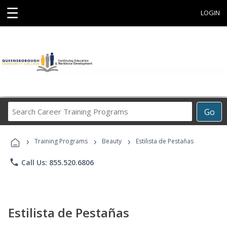
☰
LOGIN
Search
Go
Career
Training
›
›
›
Programs
Training Programs
Beauty
Estilista de Pestañas
phone
Call Us: 855.520.6806
Estilista de Pestañas