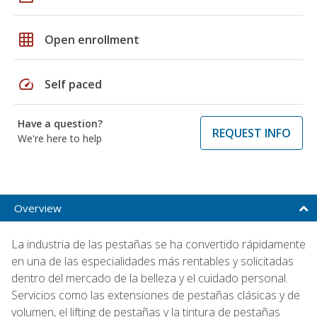
grid_on
Open enrollment
speed
Self paced
Have a question?
REQUEST INFO
We're here to help
Overview
La industria de las pestañas se ha convertido rápidamente
en una de las especialidades más rentables y solicitadas
dentro del mercado de la belleza y el cuidado personal.
Servicios como las extensiones de pestañas clásicas y de
volumen, el lifting de pestañas y la tintura de pestañas