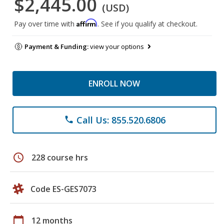
$2,445.00
(USD)
Affirm
Pay over time with
. See if you qualify at checkout.
Payment & Funding:
view your options
ENROLL NOW
Call Us: 855.520.6806
phone
schedule
228 course hrs
Code ES-GES7073
calendar_today
12 months