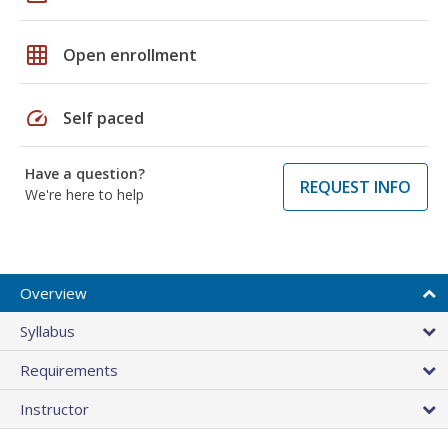
grid_on
Open enrollment
speed
Self paced
Have a question?
REQUEST INFO
We're here to help
Overview
Syllabus
Requirements
Instructor