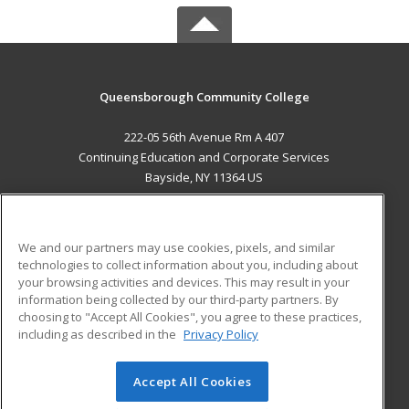
Queensborough Community College
222-05 56th Avenue Rm A 407
Continuing Education and Corporate Services
Bayside, NY 11364 US
MAIN CONTENT
Career Training
We and our partners may use cookies, pixels, and similar
technologies to collect information about you, including about
ADDITIONAL RESOURCES
your browsing activities and devices. This may result in your
information being collected by our third-party partners. By
Military
Student Blog
choosing to "Accept All Cookies", you agree to these practices,
Financial Assistance
including as described in the
Privacy Policy
Help
Accept All Cookies
© 2026 ed2go, a division of Cengage Learning. All rights
reserved. The material on this site cannot be reproduced or