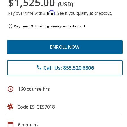
$1,525.00
(USD)
Affirm
Pay over time with
. See if you qualify at checkout.
Payment & Funding:
view your options
ENROLL NOW
Call Us: 855.520.6806
phone
schedule
160 course hrs
Code ES-GES7018
calendar_today
6 months