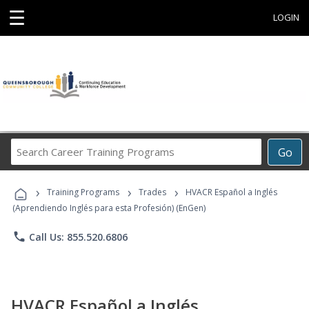
☰
LOGIN
Search
Go
Career
Training
›
›
›
Programs
Training Programs
Trades
HVACR Español a Inglés
(Aprendiendo Inglés para esta Profesión) (EnGen)
phone
Call Us: 855.520.6806
HVACR Español a Inglés